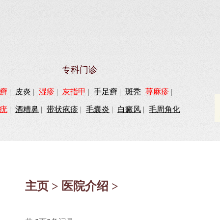
专科门诊
癣
|
皮炎
|
湿疹
|
灰指甲
|
手足癣
|
斑秃
荨麻疹
|
疣
|
酒糟鼻
|
带状疱疹
|
毛囊炎
|
白癜风
|
毛周角化
主页
>
医院介绍
>