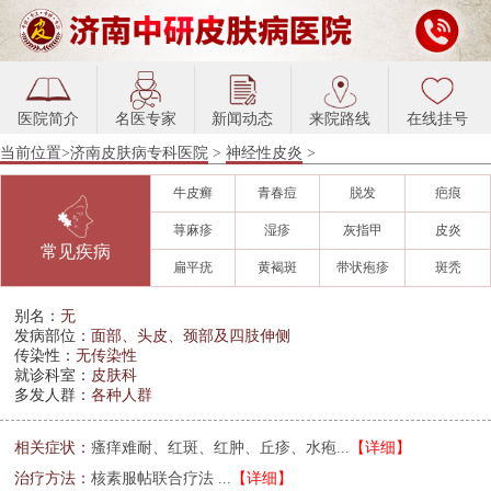
医院简介
名医专家
新闻动态
来院路线
在线挂号
当前位置>
济南皮肤病专科医院
>
神经性皮炎
>
牛皮癣
青春痘
脱发
疤痕
荨麻疹
湿疹
灰指甲
皮炎
常见疾病
扁平疣
黄褐斑
带状疱疹
斑秃
别名：
无
发病部位：
面部、头皮、颈部及四肢伸侧
传染性：
无传染性
就诊科室：
皮肤科
多发人群：
各种人群
相关症状：
瘙痒难耐、红斑、红肿、丘疹、水疱...
【详细】
治疗方法：
核素服帖联合疗法 ...
【详细】